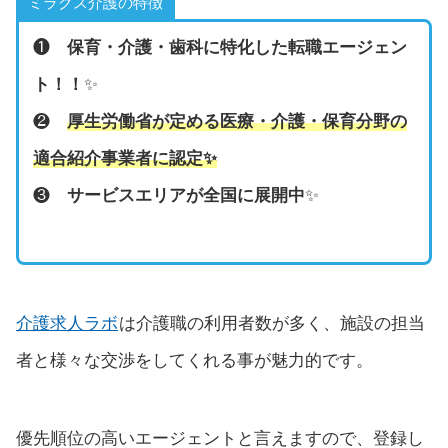
ミラクス介護の特徴
❶
保育・介護・歯科に特化した転職エージェン
ト！！
✨
❷
厚生労働省が定める医療・介護・保育分野の
適合紹介事業者に認定
✨
❸
サービスエリアが全国に展開中
✨
介護求人ラボ
は介護職の利用者数が多く、施設の担当
者と様々な交渉をしてくれる事が魅力的です。
優先順位の高いエージェントと言えますので、登録し