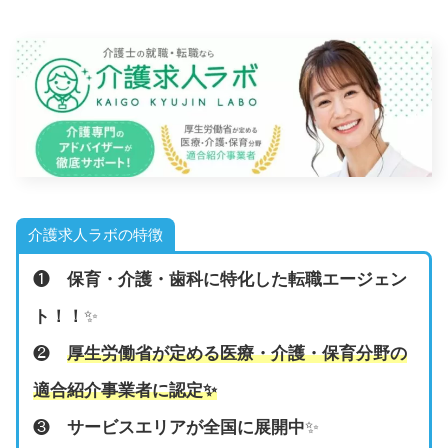
介護求人ラボの特徴
❶
保育・介護・歯科に特化した転職エージェン
ト！！
✨
❷
厚生労働省が定める医療・介護・保育分野の
適合紹介事業者に認定
✨
❸
サービスエリアが全国に展開中
✨