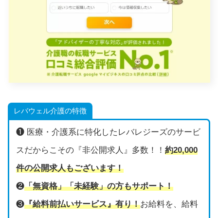
レバウェル介護の特徴
❶ 医療・介護系に特化したレバレジーズのサービ
スだからこその『非公開求人』多数！！
約20,000
件の公開求人もございます！
❷
「無資格」「未経験」の方もサポート！
❸
『給料前払いサービス』有り！
お給料を、給料