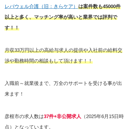
レバウェル介護（旧：きらケア）
は
案件数も45000件
以上と多く、マッチング率が高いと業界では評判で
す！！
月収33万円以上の高給与求人の提供や入社前の給料交
渉や勤務時間の相談もして頂けます！！
入職前～就業後まで、万全のサポートを受ける事が出
来ます！
彦根市の求人数は
37件+非公開求人
（2025年6月15日時
点）となっています。