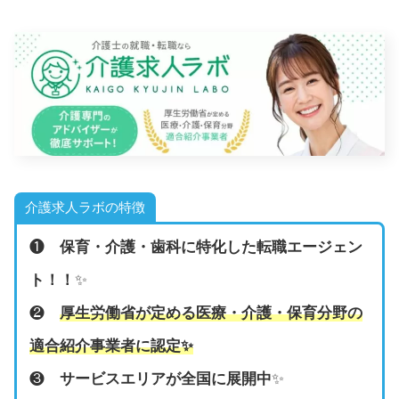
介護求人ラボの特徴
❶
保育・介護・歯科に特化した転職エージェン
ト！！
✨
❷
厚生労働省が定める医療・介護・保育分野の
適合紹介事業者に認定
✨
❸
サービスエリアが全国に展開中
✨