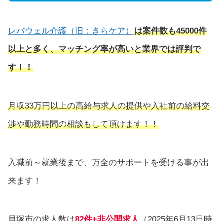
レバウェル介護（旧：きらケア）
は
案件数も45000件
以上と多く、マッチング率が高いと業界では評判で
す！！
月収33万円以上の高給与求人の提供や入社前の給料交
渉や勤務時間の相談もして頂けます！！
入職前～就業後まで、万全のサポートを受ける事が出
来ます！
貝塚市の求人数は
82件+非公開求人
（2025年6月13日時