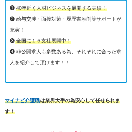
❶
40年近く人材ビジネスを展開する実績！
❷ 給与交渉・面接対策・履歴書添削等サポートが
充実！
❸
全国に１５支社展開中！
❹ 非公開求人も多数ある為、それぞれに合った求
人を紹介して頂けます！！
マイナビ介護職
は業界大手の為安心して任せられま
す！