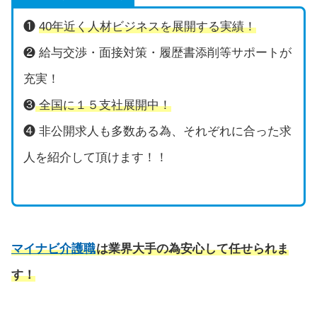
❶
40年近く人材ビジネスを展開する実績！
❷ 給与交渉・面接対策・履歴書添削等サポートが
充実！
❸
全国に１５支社展開中！
❹ 非公開求人も多数ある為、それぞれに合った求
人を紹介して頂けます！！
マイナビ介護職
は業界大手の為安心して任せられま
す！