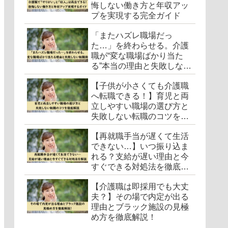
悔しない働き方と年収アッ
プを実現する完全ガイド
「またハズレ職場だっ
た…」を終わらせる。介護
職が“変な職場ばかり当た
る”本当の理由と失敗しない
転職術
【子供が小さくても介護職
へ転職できる！】育児と両
立しやすい職場の選び方と
失敗しない転職のコツを徹
底解説
【再就職手当が遅くて生活
できない…】いつ振り込ま
れる？支給が遅い理由と今
すぐできる対処法を徹底解
説
【介護職は即採用でも大丈
夫？】その場で内定が出る
理由とブラック施設の見極
め方を徹底解説！