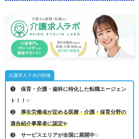
介護求人ラボの特徴
❶
保育・介護・歯科に特化した転職エージェン
ト！！
✨
❷
厚生労働省が定める医療・介護・保育分野の
適合紹介事業者に認定
✨
❸
サービスエリアが全国に展開中
✨