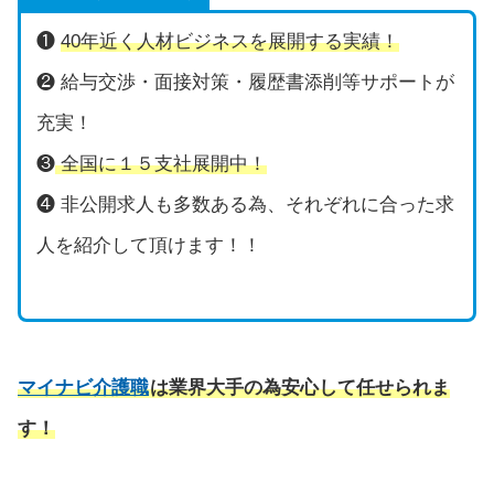
❶
40年近く人材ビジネスを展開する実績！
❷ 給与交渉・面接対策・履歴書添削等サポートが
充実！
❸
全国に１５支社展開中！
❹ 非公開求人も多数ある為、それぞれに合った求
人を紹介して頂けます！！
マイナビ介護職
は業界大手の為安心して任せられま
す！