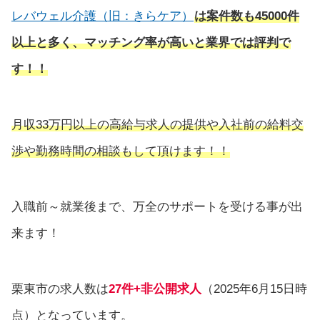
レバウェル介護（旧：きらケア）
は
案件数も45000件
以上と多く、マッチング率が高いと業界では評判で
す！！
月収33万円以上の高給与求人の提供や入社前の給料交
渉や勤務時間の相談もして頂けます！！
入職前～就業後まで、万全のサポートを受ける事が出
来ます！
栗東市の求人数は
27件+非公開求人
（2025年6月15日時
点）となっています。