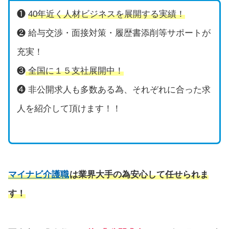
❶
40年近く人材ビジネスを展開する実績！
❷ 給与交渉・面接対策・履歴書添削等サポートが
充実！
❸
全国に１５支社展開中！
❹ 非公開求人も多数ある為、それぞれに合った求
人を紹介して頂けます！！
マイナビ介護職
は業界大手の為安心して任せられま
す！