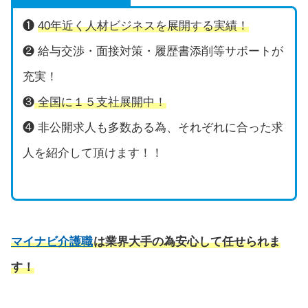
❶
40年近く人材ビジネスを展開する実績！
❷ 給与交渉・面接対策・履歴書添削等サポートが
充実！
❸
全国に１５支社展開中！
❹ 非公開求人も多数ある為、それぞれに合った求
人を紹介して頂けます！！
マイナビ介護職
は業界大手の為安心して任せられま
す！