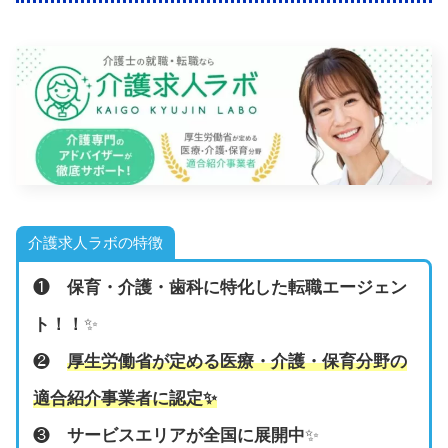
介護求人ラボの特徴
❶
保育・介護・歯科に特化した転職エージェン
ト！！
✨
❷
厚生労働省が定める医療・介護・保育分野の
適合紹介事業者に認定
✨
❸
サービスエリアが全国に展開中
✨