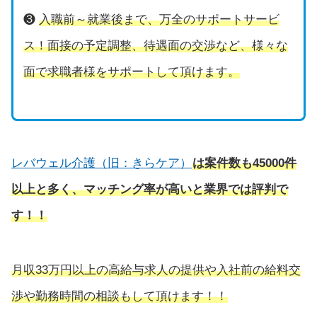
❸
入職前～就業後まで、万全のサポートサービ
ス！面接の予定調整、待遇面の交渉など、様々な
面で求職者様をサポートして頂けます。
レバウェル介護（旧：きらケア）
は
案件数も45000件
以上と多く、マッチング率が高いと業界では評判で
す！！
月収33万円以上の高給与求人の提供や入社前の給料交
渉や勤務時間の相談もして頂けます！！