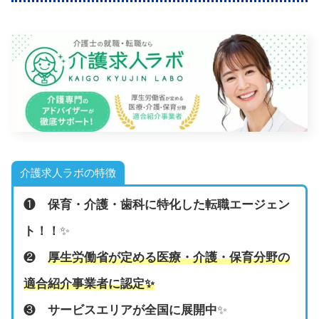
介護求人ラボの特徴
❶
保育・介護・歯科に特化した転職エージェン
ト！！
✨
❷
厚生労働省が定める医療・介護・保育分野の
適合紹介事業者に認定
✨
❸
サービスエリアが全国に展開中
✨