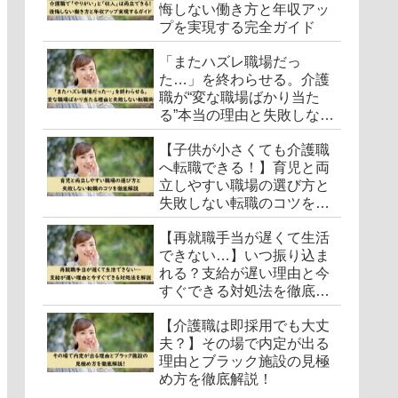
悔しない働き方と年収アッ
プを実現する完全ガイド
「またハズレ職場だっ
た…」を終わらせる。介護
職が“変な職場ばかり当た
る”本当の理由と失敗しない
転職術
【子供が小さくても介護職
へ転職できる！】育児と両
立しやすい職場の選び方と
失敗しない転職のコツを徹
底解説
【再就職手当が遅くて生活
できない…】いつ振り込ま
れる？支給が遅い理由と今
すぐできる対処法を徹底解
説
【介護職は即採用でも大丈
夫？】その場で内定が出る
理由とブラック施設の見極
め方を徹底解説！