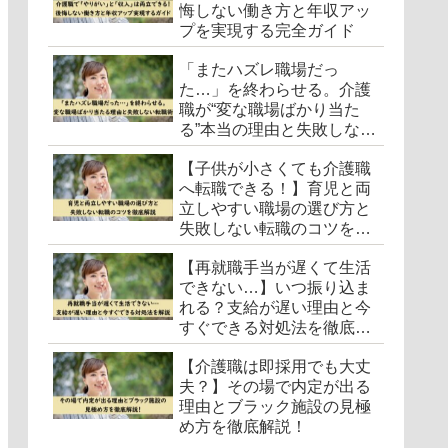
悔しない働き方と年収アッ
プを実現する完全ガイド
「またハズレ職場だっ
た…」を終わらせる。介護
職が“変な職場ばかり当た
る”本当の理由と失敗しない
転職術
【子供が小さくても介護職
へ転職できる！】育児と両
立しやすい職場の選び方と
失敗しない転職のコツを徹
底解説
【再就職手当が遅くて生活
できない…】いつ振り込ま
れる？支給が遅い理由と今
すぐできる対処法を徹底解
説
【介護職は即採用でも大丈
夫？】その場で内定が出る
理由とブラック施設の見極
め方を徹底解説！