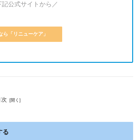
下記公式サイトから／
なら「リニューケア」
目次
する