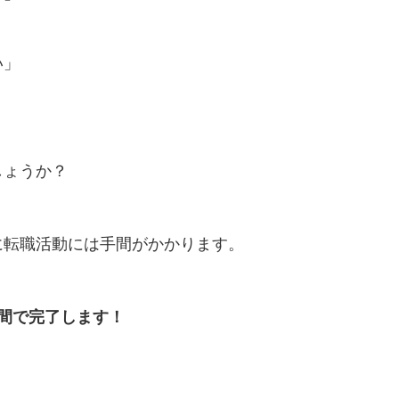
い」
しょうか？
に転職活動には手間がかかります。
間で完了します！
？