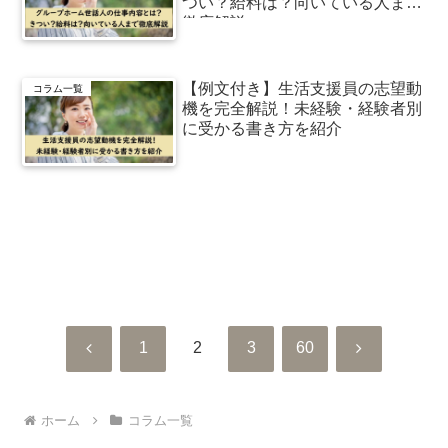
つい？給料は？向いている人まで
徹底解説
【例文付き】生活支援員の志望動
コラム一覧
機を完全解説！未経験・経験者別
に受かる書き方を紹介
次のページ
前
次
1
2
3
60
へ
へ
ホーム
コラム一覧