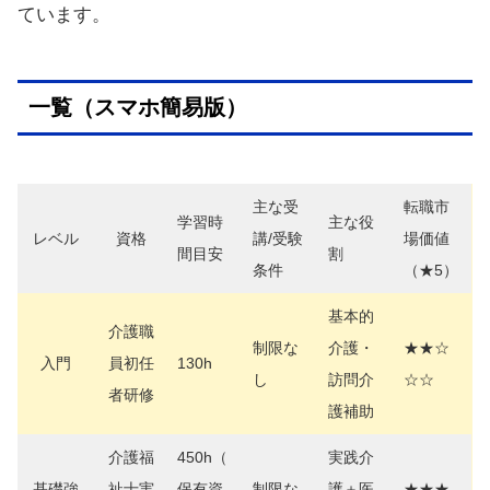
ています。
一覧（スマホ簡易版）
主な受
転職市
学習時
主な役
レベル
資格
講/受験
場価値
間目安
割
条件
（★5）
基本的
介護職
制限な
介護・
★★☆
入門
員初任
130h
し
訪問介
☆☆
者研修
護補助
介護福
450h（
実践介
基礎強
祉士実
保有資
制限な
護＋医
★★★