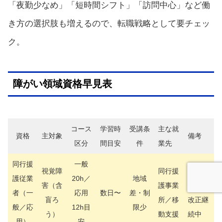
「夜勤少なめ」「短時間シフト」「訪問中心」など働
き方の選択肢も増えるので、転職戦略として要チェッ
ク。
障がい領域資格早見表
コース
学習時
受講条
主な就
資格
主対象
備考
区分
間目安
件
業先
同行援
一般
視覚障
同行援
カリキ
護従業
20h／
地域
害（含
護事業
ュラム
者（一
応用
数日〜
差・制
盲ろ
所／移
改正継
般／応
12h目
限少
う）
動支援
続中
用）
安