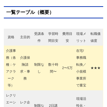
一覧テーブル（概要）
受講条
学習時
費用目
現場メ
転職価
資格
主目的
件
間目安
安
リット
値度
介護事
在宅/
務（各
介護保
事務職
種：ケ
険請
制限な
数十時
転換／
2〜5万
★★★
アクラ
求・事
し
間〜
小規模
ーク
務
事業所
等）
で重宝
レクリ
現場活
エーシ
レク企
制限な
2日講
性化・