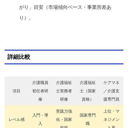
がり」目安（市場傾向ベース・事業所差あ
り）。
詳細比較
介護職員
介護福祉
介護福祉
ケアマネ
項目
初任者研
士実務者
士（国家
／介護支
修
研修
資格）
援専門員
実践力強
上位・マ
入門・導
国家専門
レベル感
化・国家
ネジメン
入
職
前提
ト系