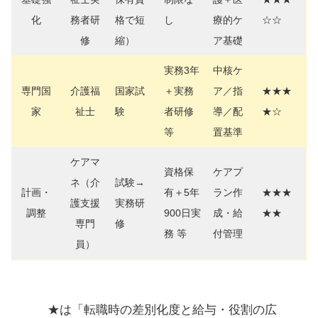
化
務者研
格で短
し
療的ケ
☆☆
修
縮）
ア基礎
実務3年
中核ケ
専門国
介護福
国家試
＋実務
ア／指
★★★
家
祉士
験
者研修
導／配
★☆
等
置基準
ケアマ
資格保
ケアプ
ネ（介
試験→
計画・
有＋5年
ラン作
★★★
護支援
実務研
調整
900日実
成・給
★★
専門
修
務 等
付管理
員）
★は「転職時の差別化度と給与・役割の広