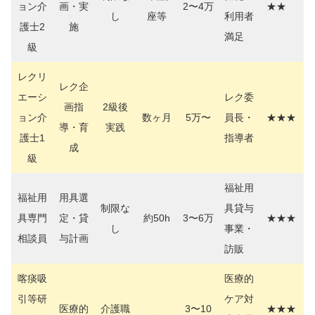
ョン介
画・実
2〜4万
★★
し
座等
利用者
護士2
施
満足
級
レクリ
レク企
エーシ
レク委
画指
2級後
ョン介
数ヶ月
5万〜
員長・
★★★
導・育
実践
護士1
指導者
成
級
福祉用
福祉用
用具選
制限な
具貸与
具専門
定・貸
約50h
3〜6万
★★★
し
事業・
相談員
与計画
訪販
喀痰吸
医療的
引等研
ケア対
医療的
介護職
3〜10
★★★