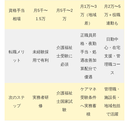
月1万〜3
月2万〜5
資格手当
月5千〜
月5千〜2
万（地域
万＋役職
相場
1.5万
万
差）
連動も
正職員昇
日勤中
格・夜勤
介護福祉
心・在宅
転職メリ
未経験採
手当・処
士受験に
支援・管
ット
用で有利
遇改善加
必須
理職コー
算配分で
ス
優遇
ケアマネ
管理職・
介護福祉
次のステ
実務者研
受験条件
施設長・
士国家試
ップ
修
へ実務蓄
地域包括
験
積
で活躍