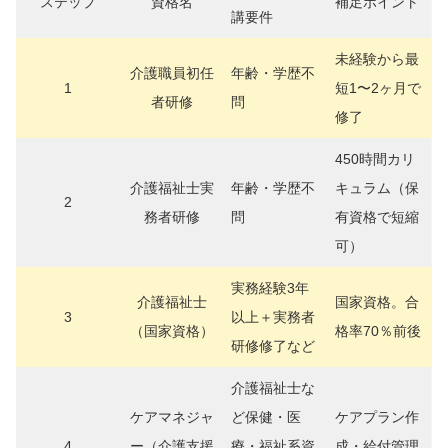
ステップ
資格名
補足ポイント
講要件
未経験から最
介護職員初任
年齢・学歴不
1
短1〜2ヶ月で
者研修
問
修了
450時間カリ
介護福祉士実
年齢・学歴不
キュラム（保
2
務者研修
問
有資格で短縮
可）
実務経験3年
介護福祉士
国家資格。合
3
以上＋実務者
（国家資格）
格率70％前後
研修修了など
介護福祉士な
ケアマネジャ
ど保健・医
ケアプラン作
4
ー（介護支援
療・福祉系資
成・給付管理