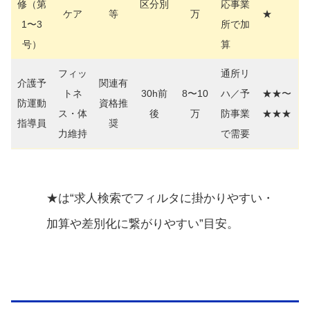
修（第
区分別
応事業
ケア
等
万
★
1〜3
所で加
号）
算
フィッ
通所リ
介護予
関連有
トネ
30h前
8〜10
ハ／予
★★〜
防運動
資格推
ス・体
後
万
防事業
★★★
指導員
奨
力維持
で需要
★は“求人検索でフィルタに掛かりやすい・
加算や差別化に繋がりやすい”目安。