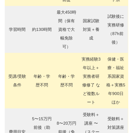
最大450時
試験後に
間（保有
国家試験
実務研修
学習時間
約130時間
資格で大
対策＋養
（87h前
幅免除
成
後）
可）
実務経験3
保健・医
年以上＋
療・福祉
受講/受験
年齢・学
年齢・学
実務者研
系国家資
条件
歴不問
歴不問
修修了 な
格＋実務5
ど複数ル
年900日
ート
ほか
受験料＋
5〜15万円
受験料＋
8〜20万円
講座 〜
前後（助
対策講座
費用目安
前後（免
（スクー