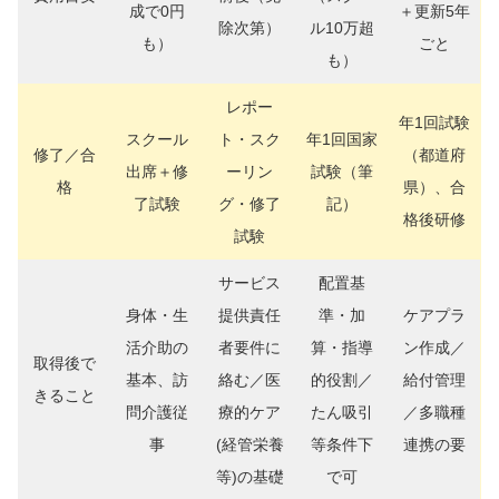
成で0円
＋更新5年
除次第）
ル10万超
も）
ごと
も）
レポー
年1回試験
スクール
ト・スク
年1回国家
修了／合
（都道府
出席＋修
ーリン
試験（筆
格
県）、合
了試験
グ・修了
記）
格後研修
試験
サービス
配置基
身体・生
提供責任
準・加
ケアプラ
活介助の
者要件に
算・指導
ン作成／
取得後で
基本、訪
絡む／医
的役割／
給付管理
きること
問介護従
療的ケア
たん吸引
／多職種
事
(経管栄養
等条件下
連携の要
等)の基礎
で可