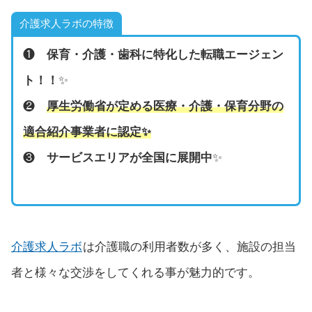
介護求人ラボの特徴
❶
保育・介護・歯科に特化した転職エージェン
ト！！
✨
❷
厚生労働省が定める医療・介護・保育分野の
適合紹介事業者に認定
✨
❸
サービスエリアが全国に展開中
✨
介護求人ラボ
は介護職の利用者数が多く、施設の担当
者と様々な交渉をしてくれる事が魅力的です。