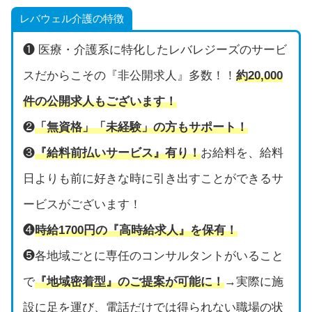
レバウェル介護の特徴
❶ 医療・介護系に特化したレバレジーズのサービ
スだからこその『非公開求人』多数！！
約20,000
件の公開求人もございます！
❷
「無資格」「未経験」の方もサポート！
❸
『給料前払いサービス』有り！
お給料を、給料
日よりも前に好きな時に引き出すことができるサ
ービスがございます！
❹
時給1700円の『高時給求人』を保有！
❺各地域ごとに専任のコンサルタントがいること
で
『地域密着型』のご提案が可能に！
→実際に施
設に足を運び、電話だけでは得られない職場の状