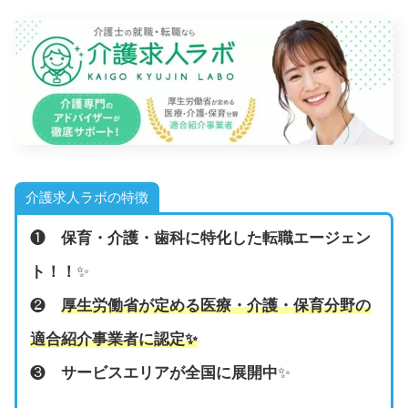
介護求人ラボの特徴
❶
保育・介護・歯科に特化した転職エージェン
ト！！
✨
❷
厚生労働省が定める医療・介護・保育分野の
適合紹介事業者に認定
✨
❸
サービスエリアが全国に展開中
✨