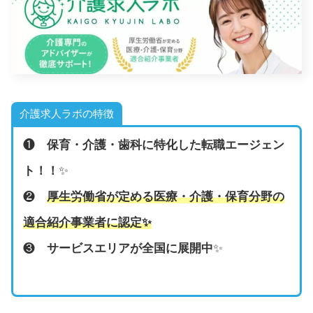
介護求人ラボの特徴
❶
保育・介護・歯科に特化した転職エージェン
ト！！
✨
❷
厚生労働省が定める医療・介護・保育分野の
適合紹介事業者に認定
✨
❸
サービスエリアが全国に展開中
✨