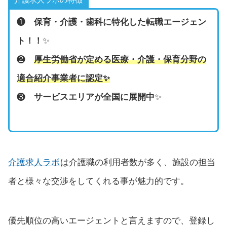
❶
保育・介護・歯科に特化した転職エージェン
ト！！
✨
❷
厚生労働省が定める医療・介護・保育分野の
適合紹介事業者に認定
✨
❸
サービスエリアが全国に展開中
✨
介護求人ラボ
は介護職の利用者数が多く、施設の担当
者と様々な交渉をしてくれる事が魅力的です。
優先順位の高いエージェントと言えますので、登録し