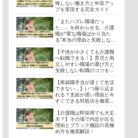
悔しない働き方と年収アッ
プを実現する完全ガイド
「またハズレ職場だっ
た…」を終わらせる。介護
職が“変な職場ばかり当た
る”本当の理由と失敗しない
転職術
【子供が小さくても介護職
へ転職できる！】育児と両
立しやすい職場の選び方と
失敗しない転職のコツを徹
底解説
【再就職手当が遅くて生活
できない…】いつ振り込ま
れる？支給が遅い理由と今
すぐできる対処法を徹底解
説
【介護職は即採用でも大丈
夫？】その場で内定が出る
理由とブラック施設の見極
め方を徹底解説！