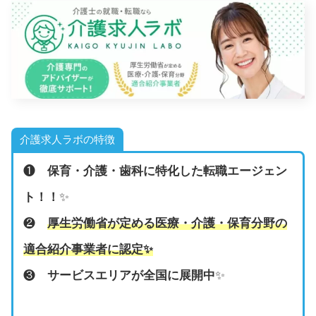
介護求人ラボの特徴
❶
保育・介護・歯科に特化した転職エージェン
ト！！
✨
❷
厚生労働省が定める医療・介護・保育分野の
適合紹介事業者に認定
✨
❸
サービスエリアが全国に展開中
✨