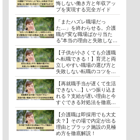
悔しない働き方と年収アッ
プを実現する完全ガイド
「またハズレ職場だっ
た…」を終わらせる。介護
職が“変な職場ばかり当た
る”本当の理由と失敗しない
転職術
【子供が小さくても介護職
へ転職できる！】育児と両
立しやすい職場の選び方と
失敗しない転職のコツを徹
底解説
【再就職手当が遅くて生活
できない…】いつ振り込ま
れる？支給が遅い理由と今
すぐできる対処法を徹底解
説
【介護職は即採用でも大丈
夫？】その場で内定が出る
理由とブラック施設の見極
め方を徹底解説！