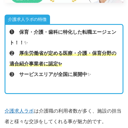
介護求人ラボの特徴
❶
保育・介護・歯科に特化した転職エージェン
ト！！
✨
❷
厚生労働省が定める医療・介護・保育分野の
適合紹介事業者に認定
✨
❸
サービスエリアが全国に展開中
✨
介護求人ラボ
は介護職の利用者数が多く、施設の担当
者と様々な交渉をしてくれる事が魅力的です。