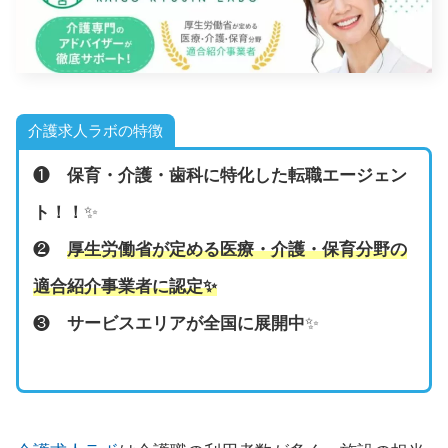
介護求人ラボの特徴
❶
保育・介護・歯科に特化した転職エージェン
ト！！
✨
❷
厚生労働省が定める医療・介護・保育分野の
適合紹介事業者に認定
✨
❸
サービスエリアが全国に展開中
✨