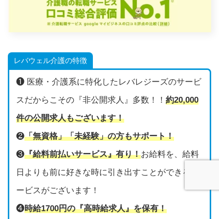
レバウェル介護の特徴
❶ 医療・介護系に特化したレバレジーズのサービ
スだからこその『非公開求人』多数！！
約20,000
件の公開求人もございます！
❷
「無資格」「未経験」の方もサポート！
❸
『給料前払いサービス』有り！
お給料を、給料
日よりも前に好きな時に引き出すことができるサ
ービスがございます！
❹
時給1700円の『高時給求人』を保有！